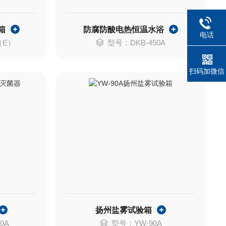
箱
防腐防酸电热恒温水浴
电话
（E）
型号：DKB-450A
扫码加微信
扬州盐雾试验箱
0A
型号：YW-90A