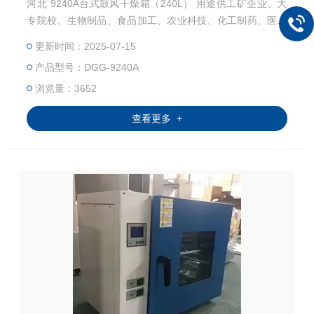
河北 9240A台式鼓风干燥箱（240L） 用途供工矿企业、大
专院校、生物制品、食品加工、农业科技、化工制药、医疗
单位及各类实验室等在真空条件下作粉末干燥、烘焙之用。
更新时间：2025-07-15
特别适用于热敏性、易分解、易氧化物质和复杂成分物品的
产品型号：DGG-9240A
干燥。
浏览量：3652
查看更多 +