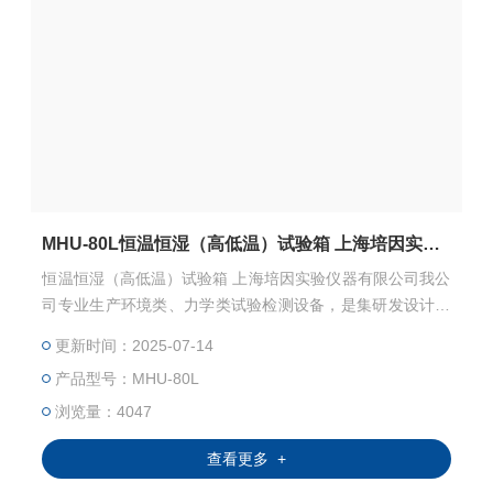
MHU-80L恒温恒湿（高低温）试验箱 上海培因实验仪器有限公司
恒温恒湿（高低温）试验箱 上海培因实验仪器有限公司我公
司专业生产环境类、力学类试验检测设备，是集研发设计、
生产、销售于一体的专业试验设备有限公司。高低温交变湿
更新时间：2025-07-14
热试验箱主要用来测试各种材料耐热、耐寒、耐干、耐湿的
产品型号：MHU-80L
性能。本机采用中英文显示彩色触控式屏幕画面，操作简
单，程序编辑容易，可显示完整的系统操作状况相关数据、
浏览量：4047
执行及设定程序曲线。运转中发生异常状况，屏幕即刻自动
查看更多 +
显示故障原因及提供排除故障方法。