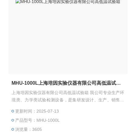
MHU-1000L上海培因实验仪器有限公司高低温试验箱
上海培因实验仪器有限公司高低温试验箱 我公司专业生产环
境类、力学类试验检测设备，是集研发设计、生产、销售于
一体的专业试验设备有限公司。高低温交变湿热试验箱主要
更新时间：2025-07-13
用来测试各种材料耐热、耐寒、耐干、耐湿的性能。本机采
产品型号：MHU-1000L
用中英文显示彩色触控式屏幕画面，操作简单，程序编辑容
易，可显示完整的系统操作状况相关数据、执行及设定程序
浏览量：3605