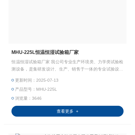
MHU-225L恒温恒湿试验箱厂家
恒温恒湿试验箱厂家 我公司专业生产环境类、力学类试验检
测设备，是集研发设计、生产、销售于一体的专业试验设备
有限公司。高低温交变湿热试验箱主要用来测试各种材料耐
更新时间：2025-07-13
热、耐寒、耐干、耐湿的性能。本机采用中英文显示彩色触
产品型号：MHU-225L
控式屏幕画面，操作简单，程序编辑容易，可显示完整的系
统操作状况相关数据、执行及设定程序曲线。运转中发生异
浏览量：3646
常状况，屏幕即刻自动显示故障原因及提供排除故障方法。
查看更多 +