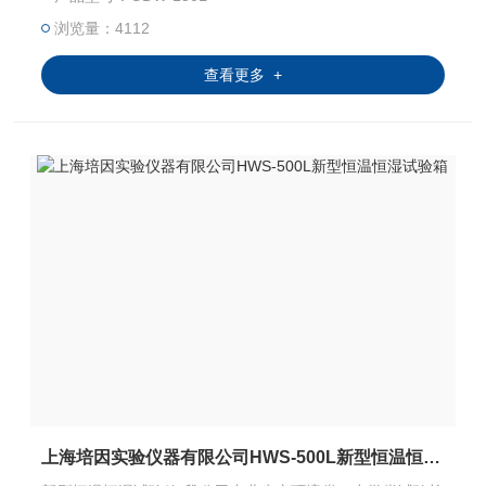
触控式屏幕画面，操作简单，程序编辑容易，可显示完整的
系统操作状况相关数据、执行及设定程序曲线。运转中发生
浏览量：4112
异常状况，屏幕即刻自动显示故障原因及提供排除故障方
查看更多 +
法。
上海培因实验仪器有限公司HWS-500L新型恒温恒湿试验箱