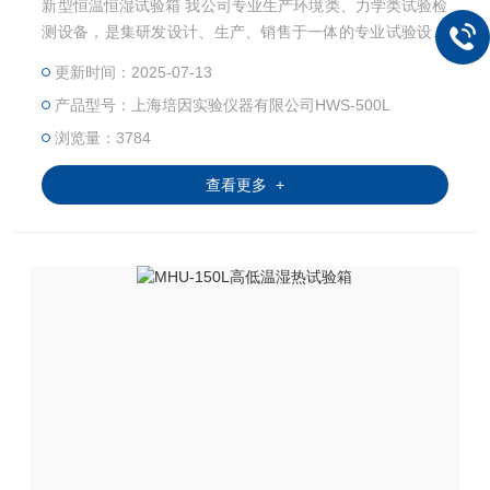
新型恒温恒湿试验箱 我公司专业生产环境类、力学类试验检
测设备，是集研发设计、生产、销售于一体的专业试验设备
有限公司。高低温交变湿热试验箱主要用来测试各种材料耐
更新时间：2025-07-13
热、耐寒、耐干、耐湿的性能。本机采用中英文显示彩色触
产品型号：上海培因实验仪器有限公司HWS-500L
控式屏幕画面，操作简单，程序编辑容易，可显示完整的系
统操作状况相关数据、执行及设定程序曲线。运转中发生异
浏览量：3784
常状况，屏幕即刻自动显示故障原因及提供排除故障方法。
查看更多 +