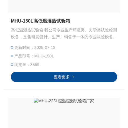
MHU-150L高低温湿热试验箱
高低温湿热试验箱 我公司专业生产环境类、力学类试验检测
设备，是集研发设计、生产、销售于一体的专业试验设备有
限公司。高低温交变湿热试验箱主要用来测试各种材料耐
更新时间：2025-07-13
热、耐寒、耐干、耐湿的性能。本机采用中英文显示彩色触
产品型号：MHU-150L
控式屏幕画面，操作简单，程序编辑容易，可显示完整的系
统操作状况相关数据、执行及设定程序曲线。运转中发生异
浏览量：3559
常状况，屏幕即刻自动显示故障原因及提供排除故障方法。
查看更多 +