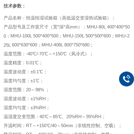
技术参数
：
产品名称：恒温恒湿试验箱
（
高低温交变湿热试验箱）；
产品型号及工作室尺寸（宽*深*高mm）：MHU-80L
400*400*50
；
MHU-100L
500*400*500
；
MHU-150L
500*500*600
；
MHU-2
0
600*6
3
0*
60
0
；
MHU-
408
L
8
00*
75
0*
68
0
；
25L
温度范围：-40℃
/-70
℃～+150℃（风冷式）；
温度精度：
0.01℃
；
温度波动度：
±0.1℃；
温度均匀度：±1℃；
湿度范围：20～98% ；
湿度波动度：
±1%RH；
湿度均匀度：±3%RH；
温湿度交变范围：
40℃～85℃
、20%RH
～
95%R
H
；
升温时间：RT
～+150℃/40～50
min
（
非线性控制、空载）；