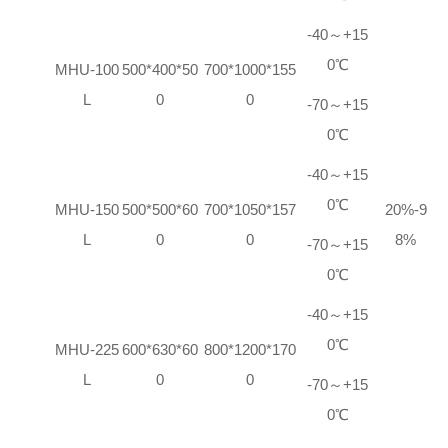
-40～+15
0℃
MHU-100
500*400*50
7
00*
10
00*1
5
5
L
0
0
-70～+15
0℃
-40～+15
0℃
MHU-150
500*500*60
700*1050*157
20%-9
L
0
0
8%
-70～+15
0℃
-40～+15
0℃
MHU-225
600*6
3
0*
60
800*1200*170
L
0
0
-70～+15
0℃