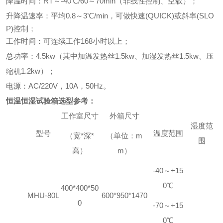
降温时间：RT
～-40℃/60～70
min
（
非线性控制、空载）；
升降温速率：平均
0.8
～3℃/min，可做快速(QUICK)或斜率(SLO
P)控制；
工作时间：可连续工作
168小时以上；
总功率：4
.5
kw（
其中加温
发热丝
1.5
kw
、加湿
发热丝
1.5
kw
、压
1.2
kw）；
缩机
电源：AC
/
220V，
1
0A
，
50Hz。
恒温恒湿试验箱
选型参考
：
工作室尺寸
外箱尺寸
湿度范
型号
温度范围
（宽*深*
（单位：m
围
高）
m）
-40～+15
0℃
400*400*50
MHU-80L
600*950*1470
0
-70～+15
0℃