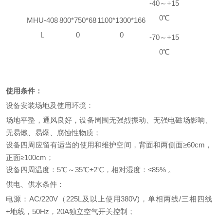
-40～+15
0℃
MHU-
408
8
00*
75
0*
68
11
00*1
3
00*1
66
L
0
0
-70～+15
0℃
使用条件
：
设备安装场地及使用环境：
场地平整，通风良好，设备周围无强烈振动、无强电磁场影响、
无易燃、易爆、腐蚀性物质；
设备四周应留有适当的使用和维护空间，背面和两侧面≥60cm，
正面≥100cm；
设备四周温度：5
℃～
35
℃±2℃，相对湿度：≤85% 。
供电、供水条件：
电源：AC
/
220V
（
225L及以上使用380V)，
单
相
两线
/三相四线
+地线，50Hz，20A独立空气开关控制；