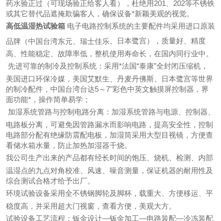
药水验正过（可现场验正给客人看），杜绝用201、202等不锈铁
或其它替代品遮掩欺骗客人，确保设备*新颖美观的视觉。
高低温湿热试验箱
电子电路控制系统的主要配件均采用进口原装
、日本鹭宫），质量好、精度
品牌（中国台湾东元、瑞士佳乐
高、性能稳定、故障率低，整机使用寿命长，在国内同行业中。
先进可靠的制冷及控制系统：采用*法国“泰康”全封闭压缩机，
美国进口环保冷媒，美国艾默生、丹麦丹佛斯、日本鹭宫等世界
的制冷配件，中国台湾台达5～7"彩色中英文触摸屏控制器，界
面功能*，操作简单易学；
加湿系统管路与控制电路分离：加湿系统管路与电源、控制器、
电路板分离，可避免因管路漏水而影响电路，提高安全性，控制
电路部分配有绝缘防震配电板，加湿筒采用大型目视镜，方便查
看储水箱水量，防止加热加湿器干烧。
我公司
生产出来的产品都有经长时间的饱压、烧机、检测、内部
温湿点的九点对角校准、风速、噪音测量，保证机器的耐用性及
综合测试合格才给予出厂。
环境试验设备采用全不锈钢脚轮及脚杯，载重大、方便移运、平
稳度高，并采用超大门视窗，查看方便，美观大方。
试验设备工艺流程：钣金设计―钣金加工―电路装配―冷冻装配