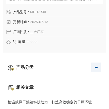
热、耐寒、耐干、耐湿的性能。本机采用中英文显示彩色触
控式屏幕画面，操作简单，程序编辑容易，可显示完整的系
产品型号：
MHU-150L
统操作状况相关数据、执行及设定程序曲线。运转中发生异
更新时间：
2025-07-13
常状况，屏幕即刻自动显示故障原因及提供排除故障方法。
厂商性质：
生产厂家
访 问 量 ：
3558
产品分类
相关文章
恒温鼓风干燥箱科技助力，打造高效稳定的干燥环境