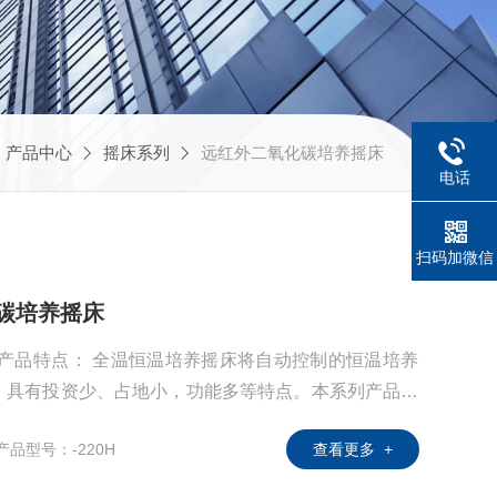
产品中心
摇床系列
远红外二氧化碳培养摇床
电话
扫码加微信
化碳培养摇床
床将自动控制的恒温培养
、具有投资少、占地小，功能多等特点。本系列产品具
豪华整机造型、形象化设计思维的人机对话操作界面、
产品型号：-220H
查看更多 +
*控制能力的智能化微处理芯片.