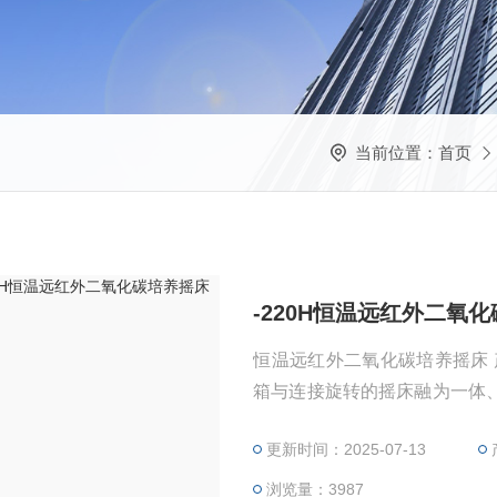
当前位置：
首页
-220H恒温远红外二氧
恒温远红外二氧化碳培养摇床 产品特点： 全温恒温培养摇
箱与连接旋转的摇床融为一体
有极富美学设计理念的流线型
更新时间：2025-07-13
对仪器温度、频率等指标具有**
浏览量：3987