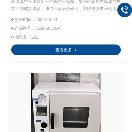
高温真空干燥箱新一代真空干燥箱，集公司多年在箱体加热
方面的成功试验，通过不段潜心研究，突破传统技术创造性
解决了在热传导过程中的“瓶颈”寻找到好的传导方式。广泛
更新时间：2026-06-24
应用与生物化学、化工制药、医疗卫生、农业科研、环境保
产品型号：DZG-6050SA
护等研究应用领域，做粉末干燥、烘焙以及各类玻璃容器的
消毒和灭菌之用。特别适合于对干燥热敏性、易氧化物质和
浏览量：221
复杂成分物品进行快速的干燥处理。
查看更多 +