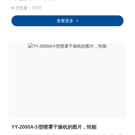
如乳浊液、悬浮液具有广谱适用性,适用于对 热敏感性物的
干燥如生物制品、生物农药、酶制剂等，因所喷出的物料只
浏览量：3737
是在喷成雾状大小颗粒时才受到高温，故只是瞬间受热。
查看更多 +
YY-2000A小型喷雾干燥机的图片，性能