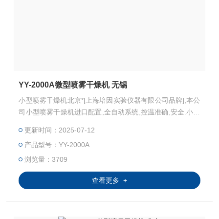
YY-2000A微型喷雾干燥机 无锡
小型喷雾干燥机北京*[上海培因实验仪器有限公司品牌],本公
司小型喷雾干燥机进口配置,全自动系统,控温准确,安全.小型
喷雾干燥机: YY-2000A小型喷雾干燥机主要适用于高校、研
更新时间：2025-07-12
究所和食品医药化工企业实验室生产微量颗粒粉末，对所有
产品型号：YY-2000A
溶液如乳浊液、悬浮液具有广谱适用性,适用于对 热敏感性
物的干燥如生物制品、生物农药、酶制剂等，因所喷出的物
浏览量：3709
料只是在喷成雾状大小颗粒时才受到高温，故只是瞬间受
查看更多 +