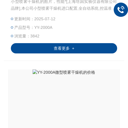
小型喷雾干燥机的图片，性能*[上海培因实验仪器有限公司
品牌],本公司小型喷雾干燥机进口配置,全自动系统,控温准确,
安全.小型喷雾干燥机: YY-2000A小型喷雾干燥机主要适用于
更新时间：2025-07-12
高校、研究所和食品医药化工企业实验室生产微量颗粒粉
产品型号：YY-2000A
末，对所有溶液如乳浊液、悬浮液具有广谱适用性,适用于对
热敏感性物的干燥如生物制品、生物农药、酶制剂等，因所
浏览量：3842
喷出的物料只是在喷成雾状大小颗粒时才受到高温
查看更多 +