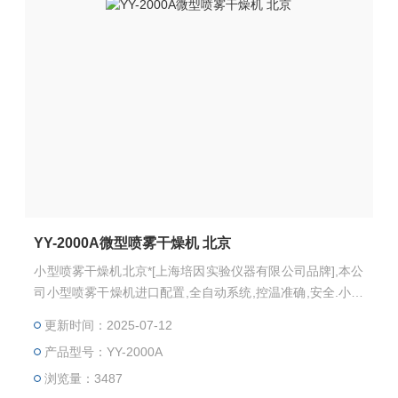
YY-2000A微型喷雾干燥机 北京
小型喷雾干燥机北京*[上海培因实验仪器有限公司品牌],本公
司小型喷雾干燥机进口配置,全自动系统,控温准确,安全.小型
喷雾干燥机: YY-2000A小型喷雾干燥机主要适用于高校、研
更新时间：2025-07-12
究所和食品医药化工企业实验室生产微量颗粒粉末，对所有
产品型号：YY-2000A
溶液如乳浊液、悬浮液具有广谱适用性,适用于对 热敏感性
物的干燥如生物制品、生物农药、酶制剂等，因所喷出的物
浏览量：3487