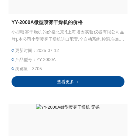
YY-2000A微型喷雾干燥机的价格
小型喷雾干燥机的价格北京*[上海培因实验仪器有限公司品
牌],本公司小型喷雾干燥机进口配置,全自动系统,控温准确,安
全.小型喷雾干燥机: YY-2000A小型喷雾干燥机主要适用于高
更新时间：2025-07-12
校、研究所和食品医药化工企业实验室生产微量颗粒粉末，
产品型号：YY-2000A
对所有溶液如乳浊液、悬浮液具有广谱适用性,适用于对 热
敏感性物的干燥如生物制品、生物农药、酶制剂等，因所喷
浏览量：3705
出的物料只是在喷成雾状大小颗粒时才受到高温
查看更多 +