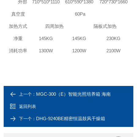
外部
710*510*1110
610*590*1380
720*730*1660
真空度
60Pa
加热方式
四周加热
隔板式加热
净重
145KG
145KG
230KG
消耗功率
1300W
1200W
2100W
MGC-300（E）智能光照培养箱 海南
上一个：
返回列表
DHG-9240BE精密恒温鼓风干燥箱
下一个：