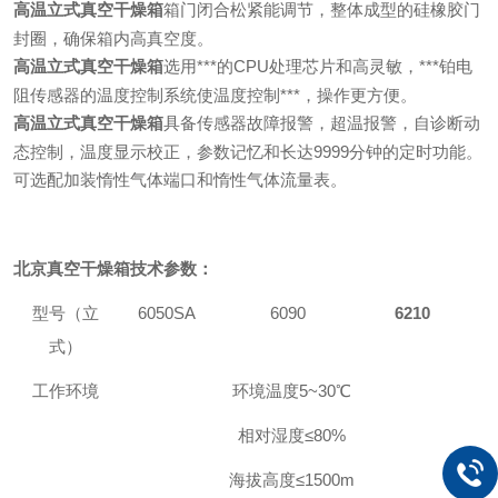
高温立式真空干燥箱
箱门闭合松紧能调节，整体成型的硅橡胶门
封圈，确保箱内高真空度。
高温立式真空干燥箱
选用***的CPU处理芯片和高灵敏，***铂电
阻传感器的温度控制系统使温度控制***，操作更方便。
高温立式真空干燥箱
具备传感器故障报警，超温报警，自诊断动
态控制，温度显示校正，参数记忆和长达9999分钟的定时功能。
可选配加装惰性气体端口和惰性气体流量表。
北京真空干燥箱
技术参数：
型号（立
6050SA
6090
6210
式）
工作环境
环境温度
5~3
0℃
相对湿度≤
80
%
海拔高度≤
1500m