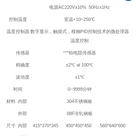
电源
AC220
V±10% 50Hz±1Hz
控制温度
室温
+10~250
℃
温度
控制器
数字显示，触摸式，模糊
PID
控制技术的微处理器
温度控制
传感器
***铂电阻传感器
精确度
±2℃ at 100℃
波动度
±1℃
时间
0~9999分钟
材料
内部
304
不锈钢板
外部
08F
冷轧钢板
尺寸
内部
415*370*345
450*450*450
560*640*600