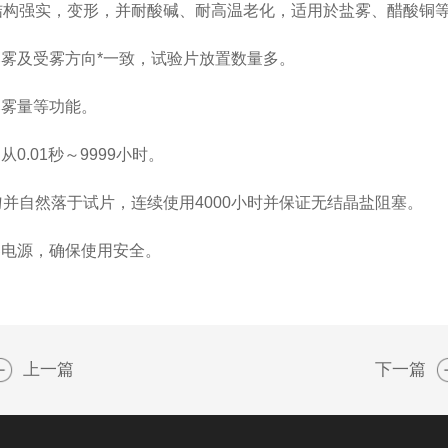
结构强实，变形，并耐酸碱、耐高温老化，适用於盐雾、醋酸铜
雾及受雾方向*一致，试验片放置数量多。
落雾量等功能。
围从
0.01
秒～
9999
小时。
匀并自然落于试片，连续使用
4000
小时并保证无结晶盐阻塞。
器电源，确保使用安全。
上一篇
下一篇