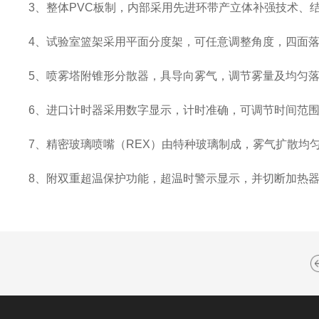
3
、整体
PVC
板制，内部采用先进环带产立体补强技术、
4
、试验室篮架采用平面分度架，可任意调整角度，四面落
5
、喷雾塔附锥形分散器，具导向雾气，调节雾量及均匀
6
、进口计时器采用数字显示，计时准确，可调节时间范
7
、精密玻璃喷嘴（
REX
）由特种玻璃制成，雾气扩散均
8
、附双重超温保护功能，超温时警示显示，并切断加热