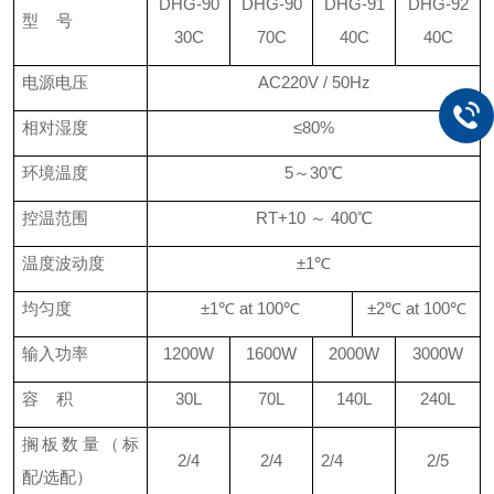
DHG-90
DHG-90
DHG-91
DHG-92
型 号
30C
70C
40C
40C
电源电压
AC220V / 50Hz
相对湿度
≤80%
环境温度
5～30℃
控温范围
RT+10 ～ 400℃
温度波动度
±1℃
均匀度
±1℃ at 100℃
±2℃ at 100℃
输入功率
1200W
1600W
2000W
3000W
容 积
30L
70L
140L
240L
搁板数量（标
2/4
2/4
2/4
2/5
配/选配）