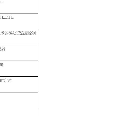
0m
0Hz±1Hz
技术的微处理温度控制
感器
道
小时定时