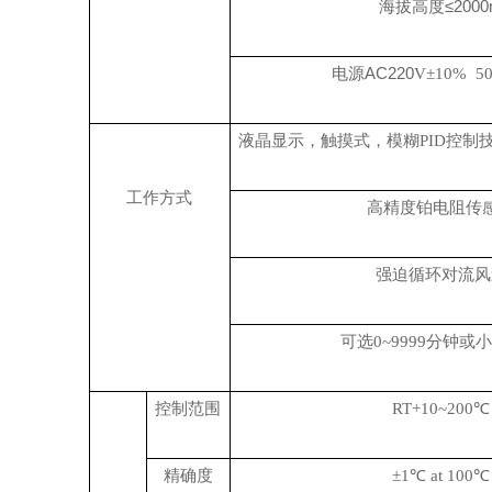
海拔高度≤
200
电源
AC220
V±10% 5
液晶
显示，触摸式，模糊
PID
控制
工作方式
高精度铂电阻传
强迫循环对流风
可选
0~9999
分钟或
控制范围
RT+10~200
℃
精确度
±1℃ at 100℃