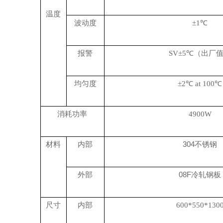
温度
波动度
±1℃
报警
SV±5℃（出厂
均匀度
±2℃ at 100℃
消耗功率
4900W
材料
内部
304
不锈钢
外部
08F
冷轧钢板
尺寸
内部
600*550*130