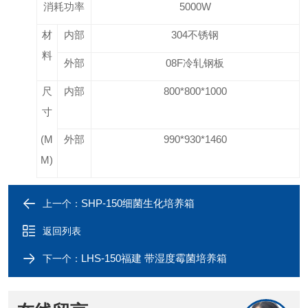
消耗功率
5000W
材
内部
304不锈钢
料
外部
08F冷轧钢板
尺
内部
800*800*1000
寸
(M
外部
990*930*1460
M)
SHP-150细菌生化培养箱
上一个：
返回列表
LHS-150福建 带湿度霉菌培养箱
下一个：