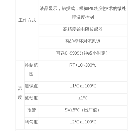
液晶显示，触摸式，模糊PID控制技术的微处
理温度控制
工作方式
高精度铂电阻传感器
强迫循环对流风道
可选0~9999分钟或小时定时
控制范
RT+10~300℃
围
测试点
±1℃ at 100℃
温
度
波动度
±1℃
报警
SV±5℃（出厂值）
均匀度
±2℃ at 100℃