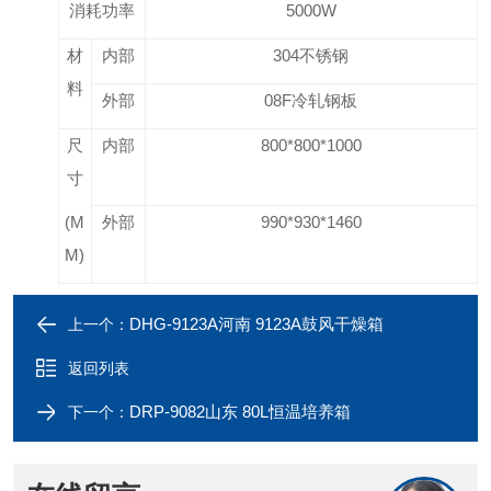
消耗功率
5000W
材
内部
304
不锈钢
料
外部
08F
冷轧钢板
尺
内部
800*800*1000
寸
(M
外部
990*930*1460
M)
DHG-9123A河南 9123A鼓风干燥箱
上一个：
返回列表
DRP-9082山东 80L恒温培养箱
下一个：