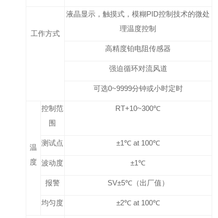
液晶显示，触摸式，模糊PID控制技术的微处
理温度控制
工作方式
高精度铂电阻传感器
强迫循环对流风道
可选0~9999分钟或小时定时
控制范
RT+10~300℃
围
测试点
±1℃ at 100℃
温
度
波动度
±1℃
报警
SV±5℃（出厂值）
均匀度
±2℃ at 100℃