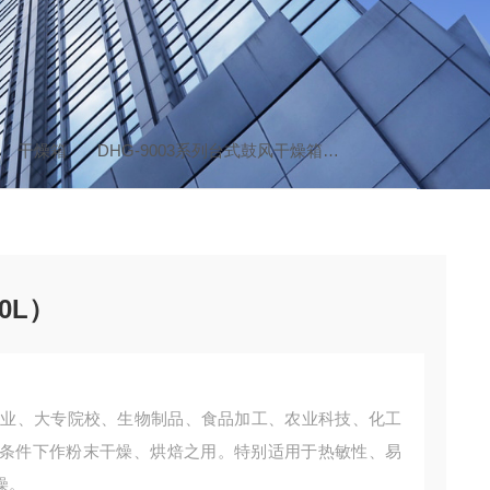
干燥箱
DHG-9003系列台式鼓风干燥箱
DGG-9070A四
0L）
矿企业、大专院校、生物制品、食品加工、农业科技、化工
条件下作粉末干燥、烘焙之用。特别适用于热敏性、易
燥。