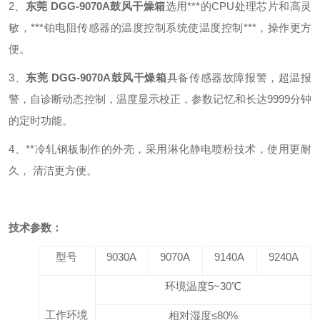
2、
东莞 DGG-9070A鼓风干燥箱
选用***的CPU处理芯片和高灵
敏，***铂电阻传感器的温度控制系统使温度控制***，操作更方
便。
3、
东莞 DGG-9070A鼓风干燥箱
具备传感器故障报警，超温报
警，自诊断动态控制，温度显示校正，参数记忆和长达9999分钟
的定时功能。
4、
**冷轧钢板制作的外壳，采用淋化静电喷粉技术，使用更耐
久， 清洁更方便。
技术参数：
型号
9030A
9070A
9140A
9240A
环境温度
5~3
0℃
工作环境
相对湿度≤
80
%