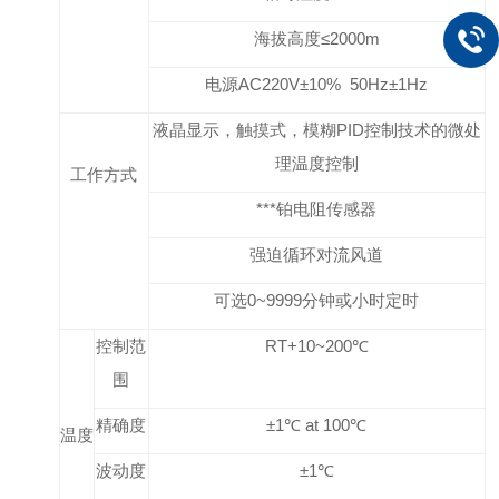
海拔高度≤
2000m
电源
AC220
V±10% 50Hz±1Hz
液晶显示，触摸式，模糊PID控制技术的微处
理温度控制
工作方式
***铂电阻传感器
强迫循环对流风道
可选0~9999分钟或小时定时
控制范
RT+10~200℃
围
精确度
±1℃ at 100℃
温度
波动度
±1℃