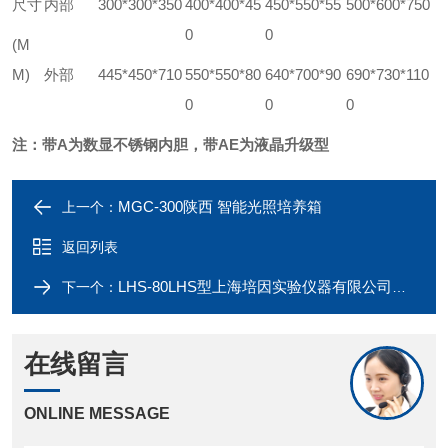
尺寸
内部
300*300*350
400*400*45
450*550*55
500*600*750
0
0
(M
M)
外部
445*450*710
550*550*80
640*700*90
690*730*110
0
0
0
注：带A为数显不锈钢内胆，带AE为液晶升级型
MGC-300陕西 智能光照培养箱
上一个：
返回列表
LHS-80LHS型上海培因实验仪器有限公司恒温恒湿培养箱
下一个：
在线留言
ONLINE MESSAGE