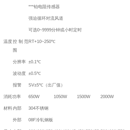
***铂电阻传感器
强迫循环对流风道
可选0~9999分钟或小时定时
温度
控制范
RT+10~250℃
围
分辨率
±0.1℃
波动度
±0.5℃
报警
SV±5℃（出厂值）
消耗功率
650W
1050W
1500W
2000W
材料
内部
304不锈钢
外部
08F冷轧钢板