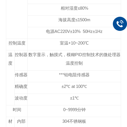
相对湿度≤
80
%
海拔高度≤
1500m
电源
AC220
V
±10% 50Hz±1Hz
控制温度
室温
+10~200
℃
温
控制器
数字显示，触摸式，模糊
PID
控制技术的微处理器
度
温度控制
传感器
***铂电阻传感器
精确度
±2℃ at 100℃
波动度
±1℃
时间
0~9999
分钟
材
内部
304
不锈钢板