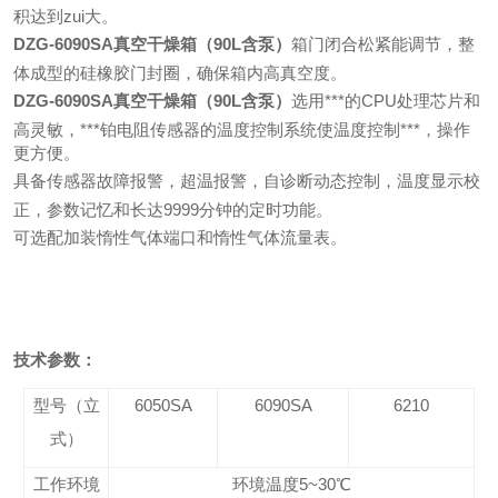
积达到zui大。
DZG-6090SA真空干燥箱（90L含泵）
箱门闭合松紧能调节，整
体成型的硅橡胶门封圈，确保箱内高真空度。
DZG-6090SA真空干燥箱（90L含泵）
选用***的CPU处理芯片和
高灵敏，***铂电阻传感器的温度控制系统使温度控制***，操作
更方便。
具备传感器故障报警，超温报警，自诊断动态控制，温度显示校
正，参数记忆和长达9999分钟的定时功能。
可选配加装惰性气体端口和惰性气体流量表。
技术参数：
型号（立
6050SA
6090SA
6210
式）
工作环境
环境温度
5~3
0
℃