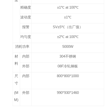
精确度
±1℃ at 100℃
波动度
±1℃
报警
SV
±5℃（出厂值）
均匀度
±2℃ at 100℃
消耗功率
5000W
材
内部
304
不锈钢
料
外部
08F
冷轧钢板
尺
内部
800*800*1000
寸
(M
外部
990*930*1460
M)