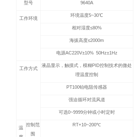
型号
9640A
环境温度
5~3
0
℃
工作环境
相对湿度≤
80
%
海拔高度≤
2000m
电源
AC220
V
±10% 50Hz±1Hz
液晶显示，触摸式，模糊
PID
控制技术的微处
工作方式
理温度控制
PT100铂电阻传感器
强迫循环对流风道
可选
0~9999
分钟或小时定时
控制范
RT+10~200
℃
温
围
度