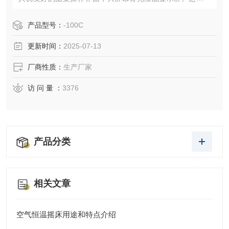
数加密锁定，避免人为误操作。微处理芯片频率控制，液晶
显示器显示设定频率和实际频率。设有定时功能，1分钟到9
产品型号：
-100C
9.9小时之间任意设定培养时间，液晶显示器显示剩余时间，
更新时间：
2025-07-13
到时能自动停机发出声响警报。*的电机过热保护装置。三维
偏心轮驱动机构，运转更加平稳自
厂商性质：
生产厂家
访 问 量 ：
3376
产品分类
相关文章
空气恒温摇床用途和特点介绍