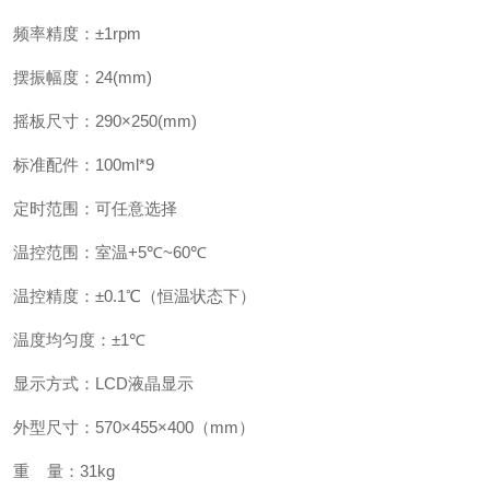
频率精度：±
1rpm
摆振幅度：
24(mm)
摇板尺寸：
290
×
250(mm)
标准配件：
100ml*9
定时范围：可任意选择
温控范围：室温
+5
℃
~60
℃
温控精度：±
0.1
℃（恒温状态下）
温度均匀度：±
1
℃
显示方式：
LCD
液晶显示
外型尺寸：
570
×
455
×
400
（
mm
）
重
量：
31kg