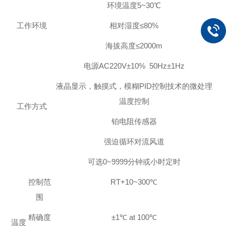
环境温度
5~3
0℃
工作环境
相对湿度≤
80
%
海拔高度≤
2000m
电源
AC220
V±10% 50Hz±1Hz
液晶显示，触摸式，模糊PID控制技术的微处理
温度控制
工作方式
铂电阻传感器
强迫循环对流风道
可选0~9999分钟或小时定时
控制范
RT+10~300℃
围
精确度
±1℃ at 100℃
温度