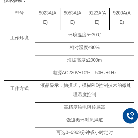
技术参数：
型号
9023A(A
9053A
(A
9123A(A
9203A
(A
E)
E)
E)
E)
环境温度
5~3
0℃
工作环境
相对湿度≤
80
%
海拔高度≤
2000m
电源
AC220
V±10% 50Hz±1Hz
液晶显示，触摸式，模糊
PID
控制技术的微处
工作方式
理温度控制
高精度铂电阻传感器
强迫循环对流风道
可选
0~9999
分钟或小时定时