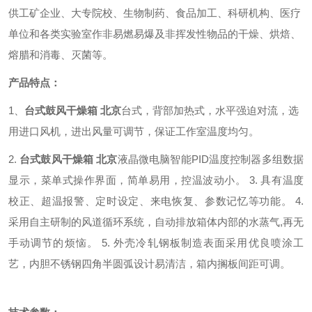
供工矿企业、大专院校、生物制药、食品加工、科研机构、医疗
单位和各类实验室作非易燃易爆及非挥发性物品的干燥、烘焙、
熔腊和消毒、灭菌等。
产品特点：
1、
台式鼓风干燥箱 北京
台式，背部加热式，水平强迫对流，选
用进口风机，进出风量可调节，保证工作室温度均匀。
2.
台式鼓风干燥箱 北京
液晶微电脑智能
PID
温度控制器多组数据
显示，菜单式操作界面，简单易用，控温波动小。
3.
具有温度
校正、超温报警、定时设定、来电恢复、参数记忆等功能。
4.
采用自主研制的风道循环系统，自动排放箱体内部的水蒸气
,
再无
手动调节的烦恼。
5.
外壳冷轧钢板制造表面采用优良喷涂工
艺，内胆不锈钢四角半圆弧设计易清洁，箱内搁板间距可调。