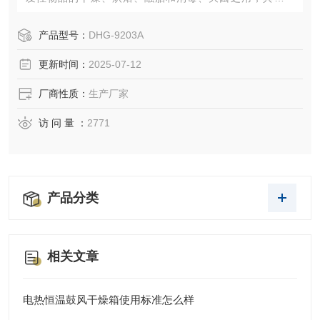
途：玻璃器皿的干燥，实验样本、食品、化学物质的热变
性、热硬性、热软化、水分排除，生物工程中器皿、器具的
产品型号：
DHG-9203A
干热杀菌，电子元器件的干燥、老化。
更新时间：
2025-07-12
厂商性质：
生产厂家
访 问 量 ：
2771
产品分类
相关文章
电热恒温鼓风干燥箱使用标准怎么样