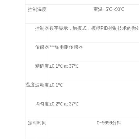
控制温度
室温
+5
℃
~99
℃
控制器
数字显示，触摸式，模糊
PID
控制技术的微
传感器
***铂电阻传感器
精确度
±0.1℃ at 37℃
温度
波动度
±0.1℃
均匀度
±0.2℃ at 37℃
定时时间
0~9999
分钟