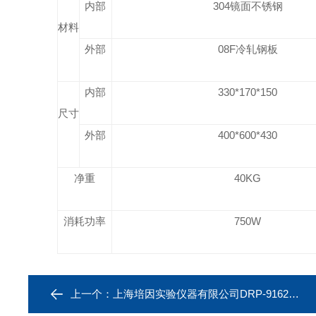
内部
304
镜面不锈钢
材料
外部
08F
冷轧钢板
内部
330*170*150
尺寸
外部
400*600*430
净重
40KG
消耗功率
750W
上一个：
上海培因实验仪器有限公司DRP-9162电热恒温培养箱