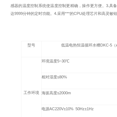
感器的温度控制系统使温度控制更精确，操作更方便。
3.
达9999分钟的定时功能。
4.采用***的CPU处理芯片和高
型号
低温电热恒温循环水槽
DKC-5（
环境温度
5~3
0
℃
相对湿度≤
80
%
工作环境
海拔高度≤
2000m
电源
AC220
V
±10% 50Hz±1Hz