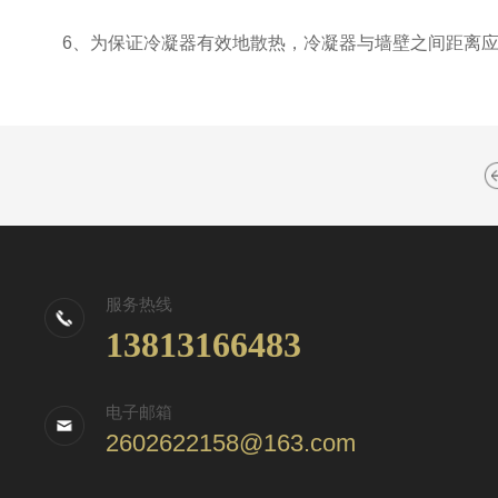
6、为保证冷凝器有效地散热，冷凝器与墙壁之间距离应大于
服务热线
13813166483
电子邮箱
2602622158@163.com