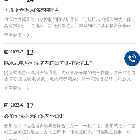
温度，地步装有万向轮，方便移动。选配了全光谱的植物生长灯，跟
恒温培养摇床的结构特点
太阳光相差无几，这样设置能够让植物更好的吸收光线进行光合作...
恒温培养摇床将自动控制的恒温培养箱与连接旋转的摇床融为一体，
具有投资少、占地小，功能多等特点。本系列产品具有极富美学设计
理念的流线型豪华整机造型、形象化设计思维的人机对话操作界面、
查看更多
对仪器温度、频率等指标具有控制能力的智能化微处理芯片。产品广
泛应用于对温度、振荡频率有着较高要求的细菌培养、发酵、杂交和
生物化学反应以及酶、细胞组织的研究。在医学、生物学、分子学、
12
2022-7
制药、食品、环保等研究应用领域有着广泛而重要的应用。恒温培养
隔水式电热恒温培养箱如何做好清洁工作
摇床结构特点：1、集恒温培养箱与振荡器于一体，节约空间占地
小...
隔水式电热恒温培养箱通电，先检查培养箱的电气性能，并应注意是
否有断路或漏电现象，电热培养箱系列待一切准备就绪，可放入试
品，关上箱门，适当调节排气阀，在通电必须先加水，水位高低上指
查看更多
示不要超过水位指示线，下水位要显示得出,若是指针式表，缓慢转
动调整器，使电表指在"0"处，把设定钮的白色标注线对准所需要的
温度值，合上电源开关至"开"处，仪表绿灯亮，此箱开始加热，随着
17
2022-6
箱温上升，温度指示针能及时显示测量温度值。当达到设定值时，仪
叠加恒温摇床的保养小知识
表红灯亮，此箱停止加热，温度逐渐下降，当降到设定值时，仪表...
叠加摇床将恒温培养箱与摇床合二为一，一机二用。叠加式摇床二层
或三层可任意组合，占地面积小，使用空间大。每层独立控制，可在
不同温度、转速下同时操作，亦可根据需要选择一层或多层进行操