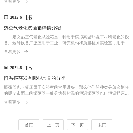
查看更多
作。具有超温及异常情况自动断电功能，同时具有断电恢复功能，避
免了因停电、死机而造成的数据丢失。无氟环保的制冷方式，噪音
低，制冷效果佳。人性化设计的开门即停转功能，给使用人员带来更
16
2022-6
加安全的操作环境。那边叠加恒温摇床应该如何保养呢？1、立式叠
热空气老化试验箱详情介绍
加恒温摇床工作时，为避免仪器产生大的振动，所古培养试剂瓶应在
摇台...
一、定义热空气老化试验箱是一种用于模拟高温环境下材料老化的设
备。这种设备广泛应用于工业、研究机构和质量检测实验室，用于评
估材料在长时间高温暴露条件下的性能变化和寿命预测。通过模拟真
查看更多
实环境中的老化过程，可以提前发现并解决潜在问题，改进产品质量
和可靠性。它可以用于测试塑料、橡胶、电子元件、涂层材料等多种
材料在高温环境下的耐热性、机械性能、电气特性等方面的变化。
15
2022-6
二、原理原理是将试样置于高温高湿环境中，加速材料老化。试验箱
恒温振荡器有哪些常见的分类
内部有加热器，通过加热器提供的热能使试验箱内部温度快速升高。
同...
振荡器也叫摇床属于实验室的常用设备，那么他们的种类是怎么划分
的呢？市面上的振荡器一般分为带控温的恒温振荡器也叫恒温摇床，
不带控温的就是敞开式的那种，今天我们主要说说带控温的恒温摇
查看更多
床。恒温摇床按照温度划分可以分为带制冷型，和不带制冷型。按照
外形划分可以分为卧式恒温摇床，立式恒温摇床，台式恒温摇床，叠
加式恒温摇床等。按照振荡方式划分可以分为回旋式恒温摇床，往复
式恒温摇床等。卧式恒温摇床主要适用于放的三角烧杯比较大的，因
首页
上一页
下一页
末页
为是卧室所以有效的空间高度比较高。所以一般振荡大型烧杯都是用