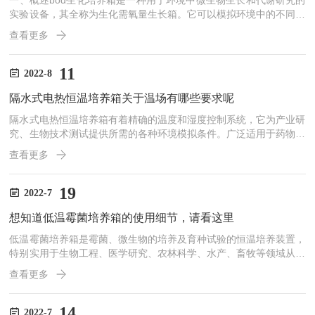
一、概述bod生化培养箱是一种用于环境中微生物生长和代谢研究的
实验设备，其全称为生化需氧量生长箱。它可以模拟环境中的不同气
体氧气、二氧化碳、温度、湿度等因素，提供一个适合微生物生长繁
查看更多
殖的环境，以便研究微生物的代谢活动、降解作用、酶的活性表达
等。二、结构部分bod生化培养箱通常由箱体、调节面板、温度控制
系统、湿度控制系统、气体调节系统和照明系统等组成。1.箱体：一
11
2022-8
般采用不锈钢、铝材或者压克力材料制成，在设计上合理、易于清
隔水式电热恒温培养箱关于温场有哪些要求呢
洁，以保证实验环境的洁净度。2.调节面板：提供氧气含量、二...
隔水式电热恒温培养箱有着精确的温度和湿度控制系统，它为产业研
究、生物技术测试提供所需的各种环境模拟条件。广泛适用于药物、
纺织、食品加工等无菌试验，稳定性检查以及工业产品的原料性能、
查看更多
产品包装、产品寿命等测试。通过对温度和湿度的调控保证在一定的
温度下，箱内湿度维持在某一范围内，以提供恒温恒湿的环境，通过
风机循环，使工作室内部空间的温度和湿度更加均匀分布。隔水式电
19
2022-7
热恒温培养箱由调温(加温、制冷)和增湿两部分组成。通过安装在培
想知道低温霉菌培养箱的使用细节，请看这里
养箱箱体内顶部的旋转风扇，将空气排入箱体实现气体循环、平衡...
低温霉菌培养箱是霉菌、微生物的培养及育种试验的恒温培养装置，
特别实用于生物工程、医学研究、农林科学、水产、畜牧等领域从事
科研和生产使用的理想的设备。广泛应用于植物发芽、育苗、微生物
查看更多
培养、昆虫及小动物的饲养、产品老化实验及使用寿命测试(可做30
段程控或联计算机控制)。采用豪华铝合金外框，银色或者金色，使
得整个箱体看上去精致大方。箱体外部有标准开孔，能够更加的控制
14
2022-7