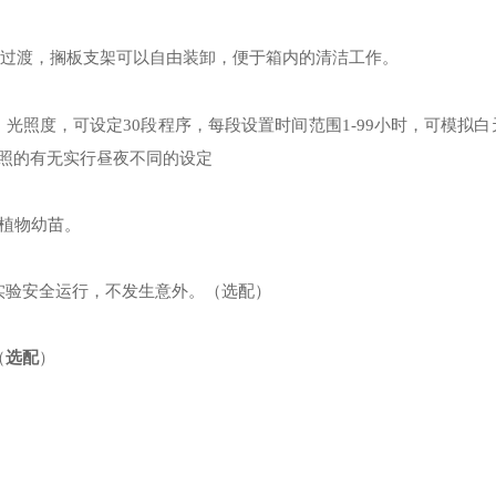
过渡
，搁板
支架可以自由装卸，便于箱内的清洁工作。
、光照度，可设定
30
段程序，每段设置时间范围
1-99
小时，可模拟白
照的有无实行昼夜不同的设定
植物幼苗。
实验安全运行，不发生意外。（选配）
（
选配
）