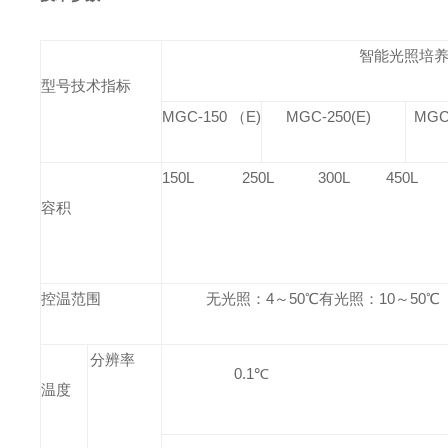
智能
光照培
型号技术指标
MGC-150 （E)
MGC-250(E)
MGC-
150L 250L 300L 450L
容积
控温范围
无光照：4～50℃有光照：10～50℃
分辨率
0.1℃
温度