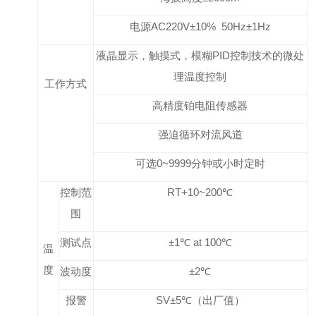
电源
AC220
V±10% 50Hz±1Hz
液晶显示，触摸式，模糊PID控制技术的微处
理温度控制
工作方式
高精度铂电阻传感器
强迫循环对流风道
可选0~9999分钟或小时定时
控制范
RT+10~200℃
围
测试点
±1℃ at 100℃
温
度
波动度
±2℃
报警
SV±5℃（出厂值）