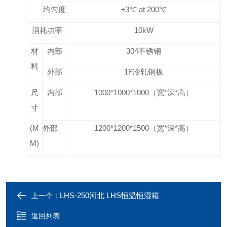
均匀度
±3℃ at 200℃
消耗功率
10kW
材
内部
304
不锈钢
料
外部
1
F
冷轧钢板
尺
内部
1000*1000*1000（宽*深*高）
寸
(M
外部
1200*1200*1500（宽*深*高）
M)
LHS-250河北 LHS恒温恒湿箱
上一个：
返回列表