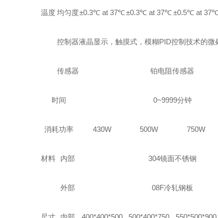
温度
均匀度
±0.3℃ at 37℃
±0.3℃ at 37℃
±0.5℃ at 37
控制器
液晶显示，触摸式，模糊PID控制技术的微
传感器
铂电阻传感器
时间
0~9999分钟
消耗功率
430W
500W
750W
材料
内部
304
镜面不锈钢
外部
08F
冷轧钢板
尺寸
内部
400*400*500
500*400*750
550*500*900