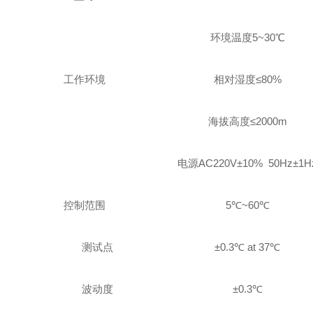
环境温度
5~3
0℃
工作环境
相对湿度≤
80
%
海拔高度≤
2000m
电源
AC220
V±10% 50Hz±1H
控制范围
5℃~60℃
测试点
±0.3℃ at 37℃
波动度
±0.3℃