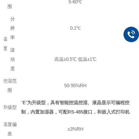
5-60℃
围
分
辨
0.1℃
率
温
度
波
动
高温±0.5℃ 低温±1℃
度
控湿范
50-95%RH
围
‘
E
’
为升级型，具有智能控温控湿、液晶显示可编程控
升级型
制，内置加湿器，可配RS-485接口，和嵌入式打印机
湿度偏
±3%RH
差