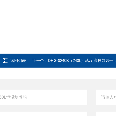
返回列表
下一个：
DHG-9240B（240L）武汉 高校鼓风干燥箱（300度）