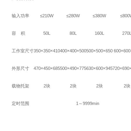
输入功率
≤210W
≤280W
≤380W
≤800
容 积
50L
80L
160L
270
工作室尺寸
350
×3
5
0×
410
40
0×400×
5
00
500×500×650
600×600
外形尺寸
470
×
450
×
685
500
×
490
×
775
630
×
600
×
945
720
×
690
载物托架
2块
2块
2块
2块
定时范围
1～9999min