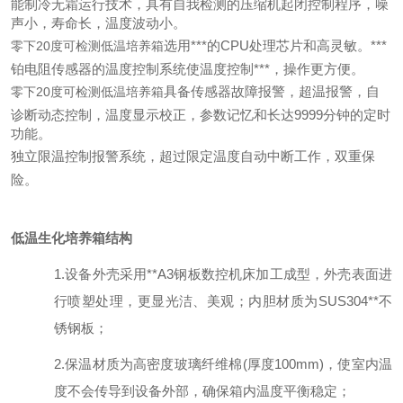
能制冷无霜运行技术，具有自我检测的压缩机起闭控制程序，噪
声小，寿命长，温度波动小。
选用***的CPU处理芯片和高灵敏。***
零下20度可检测低温培养箱
铂电阻传感器的温度控制系统使温度控制***，操作更方便。
具备传感器故障报警，超温报警，自
零下20度可检测低温培养箱
诊断动态控制，温度显示校正，参数记忆和长达9999分钟的定时
功能。
独立限温控制报警系统，超过限定温度自动中断工作，双重保
险。
低温生化培养箱结构
1.
设备外壳采用**
A3
钢板数控机床加工成型，外壳表面进
行喷塑处理，更显光洁、美观；内胆材质为
SUS304
**不
锈钢板；
2.
保温材质为高密度玻璃纤维棉
(
厚度
100mm)
，使室内温
度不会传导到设备外部，确保箱内温度平衡稳定；