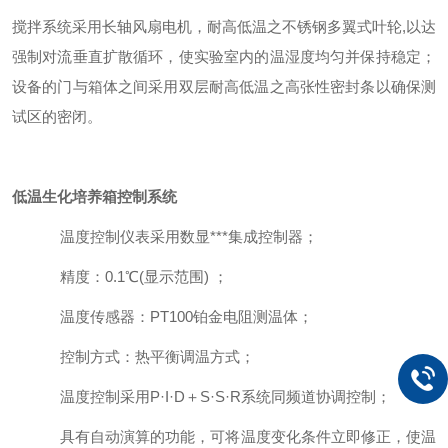
搅拌系统采用长轴风扇电机，耐高低温之不锈钢多翼式叶轮
,
以达
强制对流垂直扩散循环，使实验室内的温湿度均匀并保持稳定；
设备的门与箱体之间采用双层耐高低温之高张性密封条以确保测
试区的密闭。
低温生化培养箱控制系统
温度控制仪表采用数显***集成控制器；
精度：
0.1
℃
(
显示范围
)
；
温度传感器：
PT100
铂金电阻测温体；
控制方式：热平衡调温方式；
温度控制采用
P
·
I
·
D
＋
S
·
S
·
R
系统同频道协调控制；
具有自动演算的功能，可将温度变化条件立即修正，使温