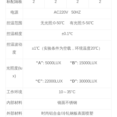
标配隔板
2
2
2
2
电源
AC220V 50HZ
控温范围
无光照:0-50℃ 有光照:5-50℃
控温精度
±0.1℃
控温波动
±1℃（
实验条件为空载，环境温度20℃
）
度
“A”
: 5000LUX
“B”
:
15000LUX
光照度(lu
x)
“C”
: 22000LUX
“D”
: 30000LUX
工作环境
10
～35°C
内部材料
镜面不锈钢
外部材料
时尚铝合金/冷轧钢板表面喷塑