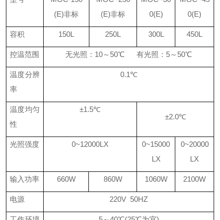
(E)
非标
(E)
非标
0(E)
0(E)
容积
150L
250L
300L
450L
控温范围
无光照：
10
～
50
℃
有光照：
5
～
50
℃
温度分辨
0.1
℃
率
温度均匀
±
1.5
℃
±
2.0
℃
性
光照强度
0~12000LX
0~15000
0~20000
LX
LX
输入功率
660W
860W
1060W
2100W
电源
220V
50HZ
工作环境
5
～
40
℃
(25
℃为宜
)