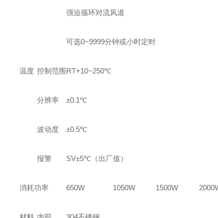
强迫循环对流风道
可选0~9999分钟或小时定时
温度
控制范围
RT+10~250℃
分辨率
±0.1℃
波动度
±0.5℃
报警
SV±5℃
（出厂值）
消耗功率
650W
1050W
1500W
2000
材料
内部
304
不锈钢