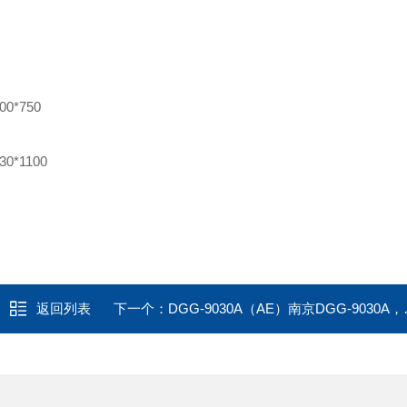
00*750
30*1100
返回列表
下一个：
DGG-9030A（AE）南京DGG-9030A，30L台式鼓风干燥箱