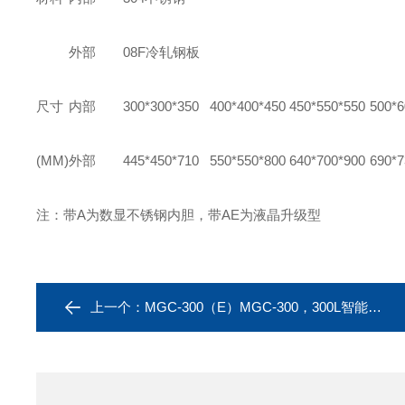
外部
08F
冷轧钢板
尺寸
内部
300*300*350
400*400*450
450*550*550
500*6
(MM)
外部
445*450*710
550*550*800
640*700*900
690*7
注：带A为数显不锈钢内胆，带AE为液晶升级型
上一个：
MGC-300（E）MGC-300，300L智能光照培养箱