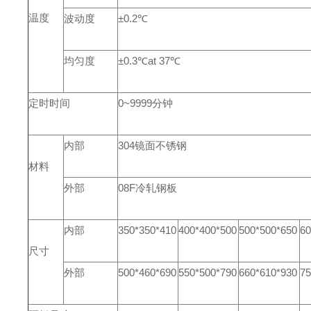
温度
波动度
±0.2℃
均匀度
±0.3℃at 37℃
定时时间
0~9999分钟
内部
304镜面不锈钢
材料
外部
08F冷轧钢板
内部
350*350*410
400*400*500
500*500*650
60
尺寸
外部
500*460*690
550*500*790
660*610*930
75