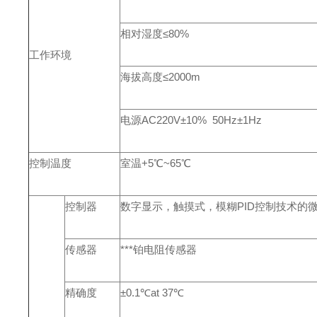
相对湿度≤80%
工作环境
海拔高度≤2000m
电源AC220V±10% 50Hz±1Hz
控制温度
室温+5℃~65℃
控制器
数字显示，触摸式，模糊PID控制技术的
传感器
***铂电阻传感器
精确度
±0.1℃at 37℃