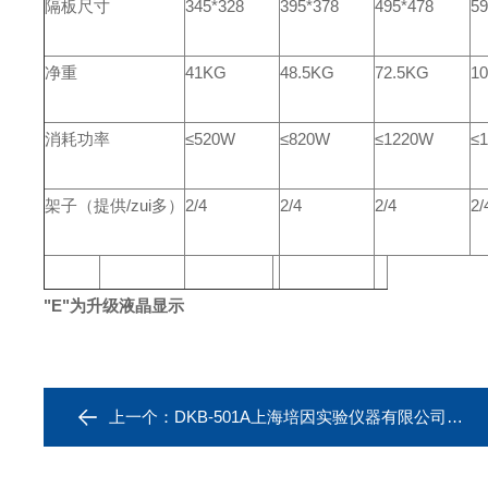
隔板尺寸
345*328
395*378
495*478
59
净重
41KG
48.5KG
72.5KG
1
消耗功率
≤520W
≤820W
≤1220W
≤
架子（提供/zui多）
2/4
2/4
2/4
2/
"E"为升级液晶显示
上一个：
DKB-501A上海培因实验仪器有限公司DKB型超级恒温循环水槽