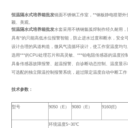
恒温隔水式培养箱批发
镜面不锈钢工作室，**钢板静电喷塑
颖、美观。
恒温隔水式培养箱批发
水套采用不锈钢氩弧焊制作经久耐用，
具有*的只能高低水位报警智能，防止进水过度和断水，安全
设计合理的风道构造，微风气流循环设计，使工作室温度均匀
选用***的CPU处理芯片和高灵敏、***铂电阻传感器的温
具备传感器故障报警、超温报警、自诊断动态控制、温度显示校
可选配的独立限温控制报警系统，超过限定温度自动中断工作
技术参数：
型号
9050（E）
9080（E）
9160(E)
环境温度5~30℃