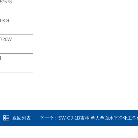
5*578
00KG
1720W
4
返回列表
下一个：
SW-CJ-1B吉林 单人单面水平净化工作