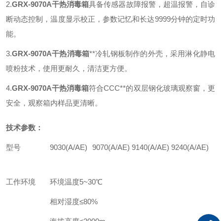
2.
GRX-9070A
干热消毒箱
具备传感器故障报警，超温报警，自诊
断动态控制，温度显示校正，参数记忆和长达9999分钟的定时功
能。
3.
GRX-9070A
干热消毒箱
**冷轧钢板制作的外壳，采用淋化静电
喷粉技术，使用更耐久，清洁更方便。
4.
GRX-9070A
干热消毒箱
符合CCC**的双层钢化玻璃观察窗，更
安全，观察箱内样品更清晰。
技术参数：
型号
9030(A/AE)
9070(A/AE)
9140(A/AE)
9240(A/AE)
工作环境
环境温度5~30℃
相对湿度≤80%