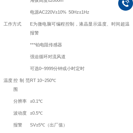
海拔高度≤2000m
电源AC220V±10% 50Hz±1Hz
工作方式
E为微电脑可编程控制，液晶显示温度、时间超温
报警
***铂电阻传感器
强迫循环对流风道
可选0~9999分钟或小时定时
温度
控制范
RT 10~250℃
围
分辨率
±0.1℃
波动度
±0.5℃
报警
SV±5℃
（出厂值）