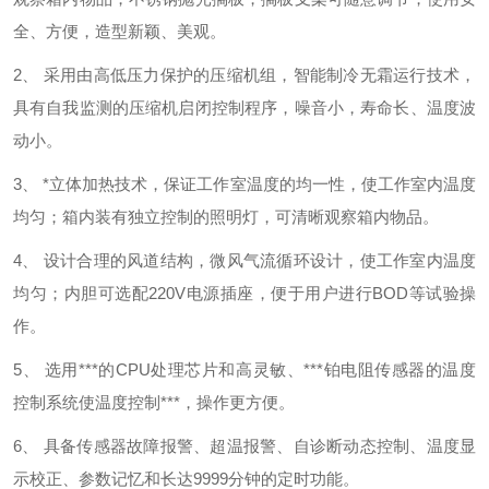
全、方便，造型新颖、美观。
2、
采用由高低压力保护的压缩机组，智能制冷无霜运行技术，
具有自我监测的压缩机启闭控制程序，噪音小，寿命长、温度波
动小。
3、
*立体加热技术，保证工作室温度的均一性，使工作室内温度
均匀；箱内装有独立控制的照明灯，可清晰观察箱内物品。
4、
设计合理的风道结构，微风气流循环设计，使工作室内温度
均匀；内胆可选配
220V
电源插座，便于用户进行
BOD
等试验操
作。
5、
选用***的
CPU
处理芯片和高灵敏、***铂电阻传感器的温度
控制系统使温度控制***，操作更方便。
6、
具备传感器故障报警、超温报警、自诊断动态控制、温度显
示校正、参数记忆和长达
9999
分钟的定时功能。