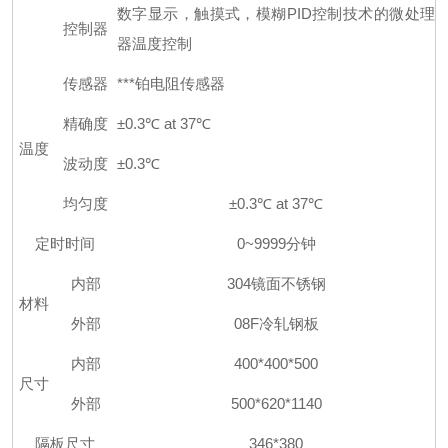
数字显示，触摸式，模糊
PID
控制技术的微处理
控制器
器温度控制
传感器
***铂电阻传感器
精确度
±0.3℃ at 37℃
温度
波动度
±0.3℃
均匀度
±0.3℃ at 37℃
定时时间
0~9999分钟
内部
304
镜面不锈钢
材料
外部
08F
冷轧钢板
内部
400*400*500
尺寸
外部
500*620*1140
隔板尺寸
346*380