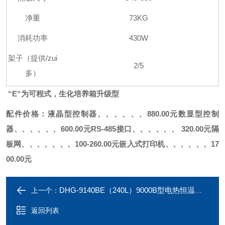
净重
73KG
消耗功率
430W
架子（提供
/
zui
2/5
多）
“E“为可程式，生化培养箱升级型
配件价格：
液晶型控制器、、、、、、880.00元
数显型控制
器、、、、、、600.00元
RS-485接口、、、、、、 320.00元
隔
板网、、、、、、、100-260.00元
嵌入式打印机、、、、、、17
00.00元
DHG-9140BE（240L）9000B型电热恒温鼓风干燥箱
上一个：
返回列表