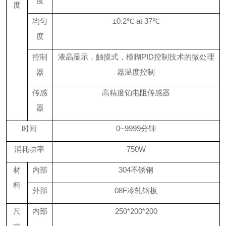
度
度
均匀
±0.2℃ at 37℃
度
控制
液晶显示，触摸式，模糊PID控制技术的微处理
器
器温度控制
传感
高精度铂电阻传感器
器
时间
0~9999分钟
消耗功率
750W
材
内部
304
不锈钢
料
外部
08F
冷轧钢板
尺
内部
250*200*200