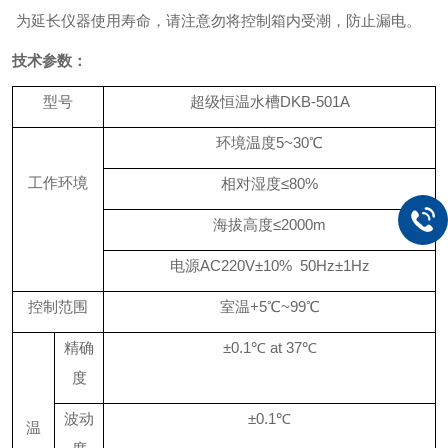
为延长仪器使用寿命，请注意勿将控制箱内受潮，防止漏电
。
技术参数：
型号
超级恒温水槽
DKB-501A
环境温度
5~3
0℃
工作环境
相对湿度≤
80
%
海拔高度≤
2000m
电源
AC220
V±10% 50Hz±1Hz
控制范围
室温
+5℃~99℃
精确
±0.1℃ at 37℃
度
波动
±0.1℃
温