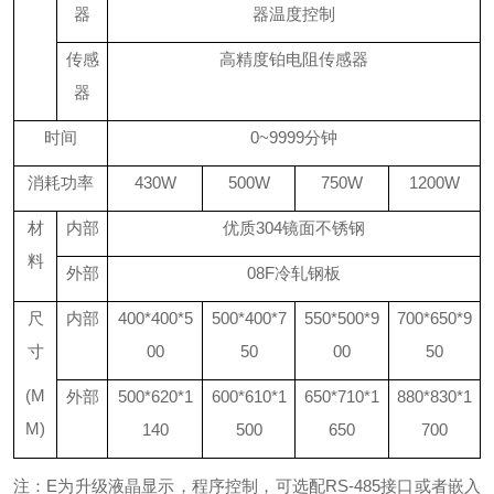
器
器温度控制
传感
高精度铂电阻传感器
器
时间
0~9999
分钟
消耗功率
430W
500W
750W
1200W
材
内部
优质
304
镜面不锈钢
料
外部
08F
冷轧钢板
尺
内部
400*400*5
500*400*7
550*500*9
700*650*9
寸
00
50
00
50
(M
外部
500*620*1
600*610*1
650*710*1
880*830*1
M)
140
500
650
700
注：E为升级液晶显示，程序控制，可选配RS-485接口或者嵌入