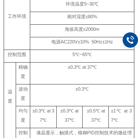
环境温度
5~3
0
℃
工作环境
相对湿度≤
80
%
海拔高度≤
2000m
电源
AC220
V
±
10%
50Hz
±
1Hz
控制范围
5
℃
~65
℃
精确
±
0.3
℃
at 37
℃
度
波动
±
0.3
℃
温
度
度
均匀
±
0.3
℃
at 3
±
0.3
℃
at
±
0.5
℃
at
±
1
℃
at 3
度
7
℃
37
℃
37
℃
7
℃
控制
液晶显示，触摸式，模糊
PID
控制技术的微处理