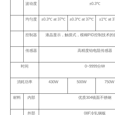
波动度
±0.3℃
均匀度
±0.3℃ at 37℃
±0.3℃ at 37℃
±1℃ at 
控制器
液晶
显示，触摸式，模糊
PID控制技术
传感器
高精度铂电阻传感器
时间
0~9999分钟
消耗功率
430W
500W
750W
材料
内部
优质
304
镜面不锈钢
外部
08F
冷轧钢板