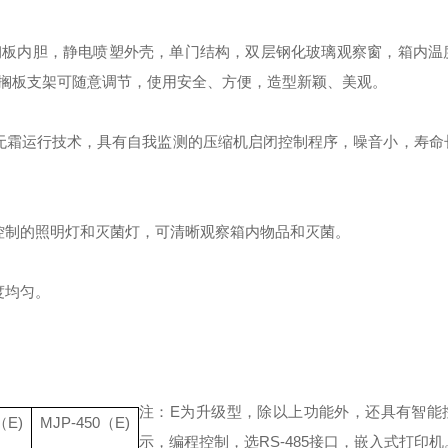
锈钢板内胆，静电喷塑外壳，单门结构，双层钢化玻璃观察窗，箱内温
搁板支架可随意调节，使用安全、方便，造型新颖、美观。
无霜运行技术，具有自我监测的压缩机启闭控制程序，噪音小，寿命
控制的照明灯和灭菌灯，可清晰观察箱内物品和灭菌。
度均匀。
注：
E为升级型，除以上功能外，还具有智能
（
E)
MJP-450
（
E)
示，编程控制，选RS-485接口，嵌入式打印机