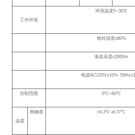
环境温度
5~3
0℃
工作环境
相对湿度
≤
80
%
海拔高度
≤
2000m
电源
AC220
V±10% 50Hz±
控制范围
0
℃
~60
℃
精确度
±0.3℃ at 37℃
温度