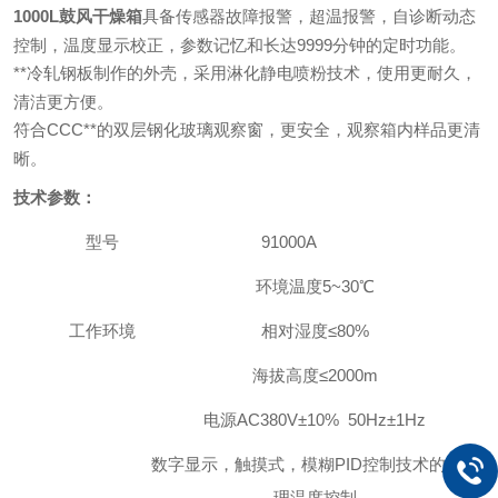
1000L鼓风干燥箱
具备传感器故障报警，超温报警，自诊断动态
控制，温度显示校正，参数记忆和长达9999分钟的定时功能。
**冷轧钢板制作的外壳，采用淋化静电喷粉技术，使用更耐久，
清洁更方便。
符合CCC**的双层钢化玻璃观察窗，更安全，观察箱内样品更清
晰。
技术参数：
型号
9
100
0A
环境温度
5~3
0℃
工作环境
相对湿度≤
80
%
海拔高度≤
2000m
电源
AC
38
0
V±10% 50Hz±1Hz
数字显示，触摸式，模糊PID控制技术的微处
理温度控制