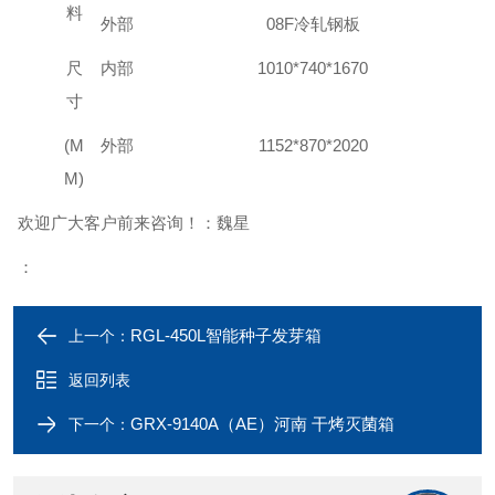
料
外部
08F
冷轧钢板
尺
内部
1010*740*1670
寸
(M
外部
1152
*
87
0*
2020
M)
欢迎广大客户前来咨询！：魏星
：
RGL-450L智能种子发芽箱
上一个：
返回列表
GRX-9140A（AE）河南 干烤灭菌箱
下一个：