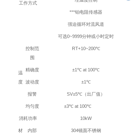
工作方式
***铂电阻传感器
强迫循环对流风道
可选0~9999分钟或小时定时
控制范
RT+10~200℃
围
精确度
±1℃ at 100℃
温
度
波动度
±1℃
报警
SV±5℃（出厂值）
均匀度
±
3
℃ at 100℃
消耗功率
10k
W
材
内部
304
镜面不锈钢