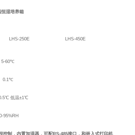
温恒湿培养箱
LHS-250
E
LHS-450E
5-6
0℃
0.
1℃
.5
℃ 低温±1℃
0-95%RH
控制，内置加湿器，可配RS-485接口，和嵌入式打印机