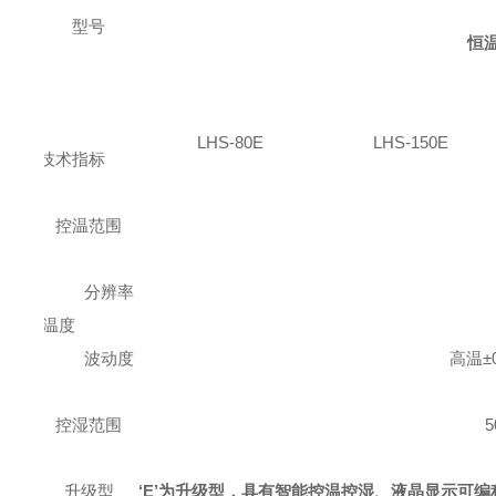
型号
恒
LHS-80
E
LHS-150
E
技术指标
控温范围
分辨率
温度
波动度
高温±0
控湿范围
5
升级型
‘
E
’
为升级型，具有智能控温控湿、液晶显示可编程