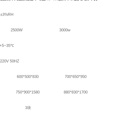
±3%RH
2500W
3000w
+5~3
5℃
220V 50HZ
600*500*830
700*650*950
750*900*1580
880*830*1700
3块