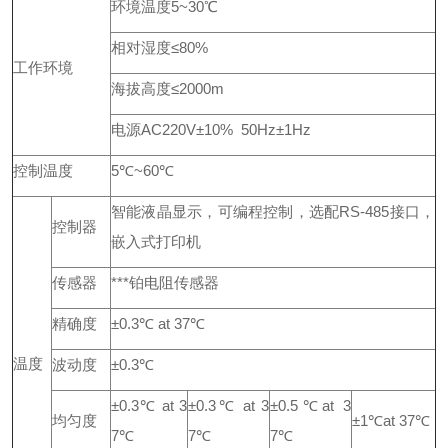
环境温度5~30℃
相对湿度≤80%
工作环境
海拔高度≤2000m
电源AC220V±10% 50Hz±1Hz
控制温度
5℃~60℃
智能液晶显示，可编程控制，选配RS-485接口，
控制器
嵌入式打印机
传感器
***铂电阻传感器
精确度
±0.3℃ at 37℃
温度
波动度
±0.3℃
±0.3℃ at 3
±0.3℃ at 3
±0.5℃at 3
均匀度
±1℃at 37℃
7℃
7℃
7℃