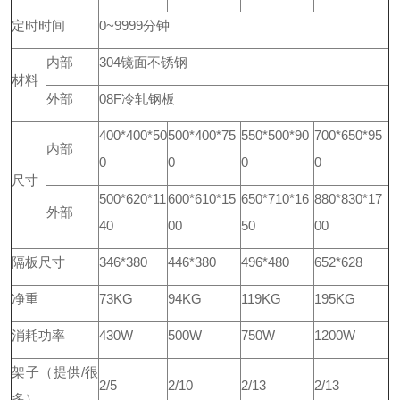
定时时间
0~9999分钟
内部
304镜面不锈钢
材料
外部
08F冷轧钢板
400*400*50
500*400*75
550*500*90
700*650*95
内部
0
0
0
0
尺寸
500*620*11
600*610*15
650*710*16
880*830*17
外部
40
00
50
00
隔板尺寸
346*380
446*380
496*480
652*628
净重
73KG
94KG
119KG
195KG
消耗功率
430W
500W
750W
1200W
架子（提供/很
2/5
2/10
2/13
2/13
多）