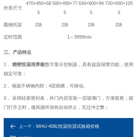
470
×
450
×
68
500
×
490
×
77
630
×
600
×
94
720
×
690
×
105
外形尺寸
5
5
5
5
载物托架
2块
2块
2块
2块
定时范围
1～9999min
三、
产品特点
1．
精密恒温培养箱
数字
显示
控制器，具有超温报警功能，使用
稳定可靠；
2．
镜面不锈钢内胆；4层插槽，可移动。
3．
采用硅胶密封条，外门内层安装一层玻璃门，方便观察；箱
门打开之时，微风循环加热自动停止，无过冲之弊；
MHU-408L恒温恒湿试验箱价格
上一个：