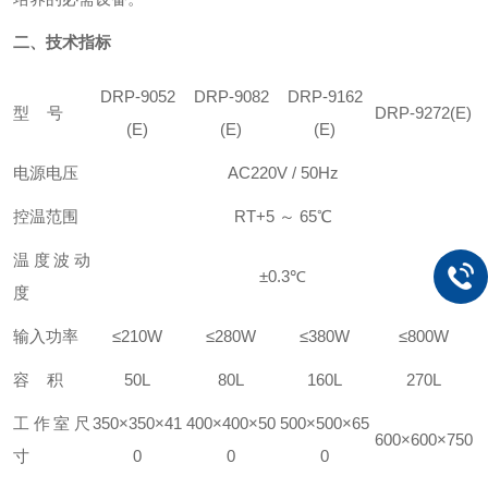
二、
技术指标
DRP-9052
DRP-9082
DRP-9162
型 号
DRP-9272
(E)
(E)
(E)
(E)
电源电压
AC220V
/
50Hz
控温范围
RT+5
～ 65℃
温度波动
±0.3℃
度
输入功率
≤210W
≤280W
≤380W
≤800W
容 积
50L
80L
160L
270L
工作室尺
350
×3
5
0×
41
40
0×400×
5
0
500×500×65
600×600×750
寸
0
0
0