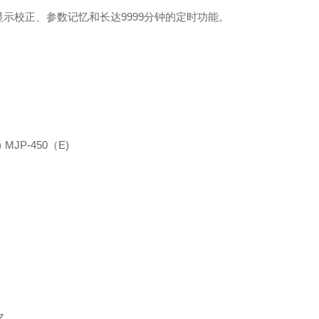
显示校正、参数记忆和长达
9999
分钟的定时功能。
)
MJP
-450
（
E)
z