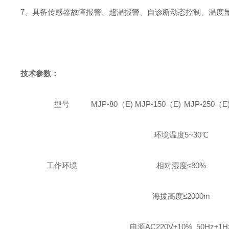
7、
具备传感器故障报警、超温报警、自诊断动态控制、温度
技术参数：
型号
MJP
-80
（
E)
MJP
-150
（
E)
MJP
-250
（
E
环境温度
5~3
0℃
工作环境
相对湿度≤
80
%
海拔高度≤
2000m
电源
AC220
V±10% 50Hz±1H