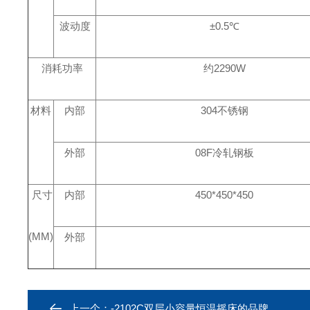
波动度
±0.5℃
消耗功率
约2290W
材料
内部
304
不锈钢
外部
08F
冷轧钢板
尺寸
内部
450*450*450
(MM)
外部
上一个：
-2102C双层小容量恒温摇床的品牌