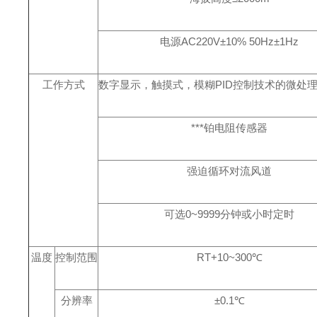
电源AC220V±10% 50Hz±1Hz
工作方式
数字显示，触摸式，模糊PID控制技术的微处
***铂电阻传感器
强迫循环对流风道
可选0~9999分钟或小时定时
温度
控制范围
RT+10~300℃
分辨率
±0.1℃