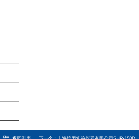
返回列表
下一个：
上海培因实验仪器有限公司SHP-150DB低温冷冻存储箱的批发