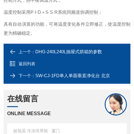
控制方式：热平衡调温方式；
温度控制采用
P
·
I
·
D
＋
S
·
S
·
R
系统同频道协调控制；
具有自动演算的功能，可将温度变化条件立即修正，使温度控制
更为精确稳定。
DHG-240L240L抽屉式烘箱的参数
上一个：
返回列表
SW-CJ-1FD单人单面垂直净化台 北京
下一个：
在线留言
ONLINE MESSAGE