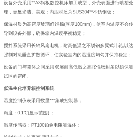
设备外壳采用**
A3
钢板数控机床加工成型，外壳表面进行喷塑处
理，更显光洁、美观；内胆材质为
SUS304
**不锈钢板；
保温材质为高密度玻璃纤维棉
(
厚度
100mm)
，使室内温度不会传
导到设备外部，确保箱内温度平衡稳定；
搅拌系统采用长轴风扇电机，耐高低温之不锈钢多翼式叶轮
,
以达
强制对流垂直扩散循环，使实验室内的温湿度均匀并保持稳定；
设备的门与箱体之间采用双层耐高低温之高张性密封条以确保测
试区的密闭。
低温生化培养箱控制系统
温度控制仪表采用数显***集成控制器；
精度：
0.1
℃
(
显示范围
)
；
温度传感器：
PT100
铂金电阻测温体；