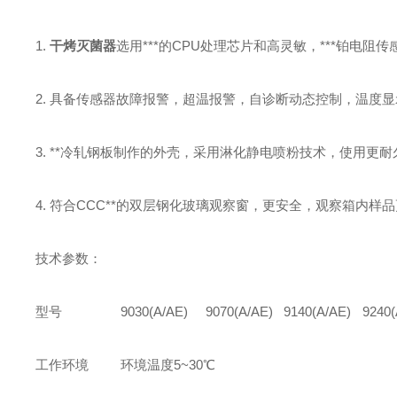
1.
干烤灭菌器
选用***的CPU处理芯片和高灵敏，***铂电阻
2.
具备传感器故障报警，超温报警，自诊断动态控制，温度显示
3.
**冷轧钢板制作的外壳，采用淋化静电喷粉技术，使用更耐
4.
符合CCC**的双层钢化玻璃观察窗，更安全，观察箱内样
技术参数：
型号
9030(A/AE)
9070(A/AE)
9140(A/AE)
9240(
工作环境
环境温度5~30℃