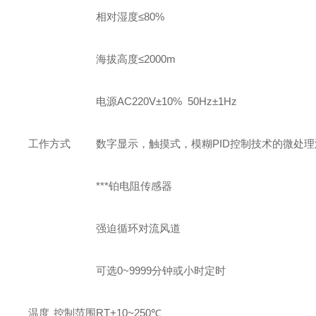
相对湿度≤80%
海拔高度≤2000m
电源AC220V±10% 50Hz±1Hz
工作方式
数字显示，触摸式，模糊PID控制技术的微处
***铂电阻传感器
强迫循环对流风道
可选0~9999分钟或小时定时
温度
控制范围
RT+10~250℃