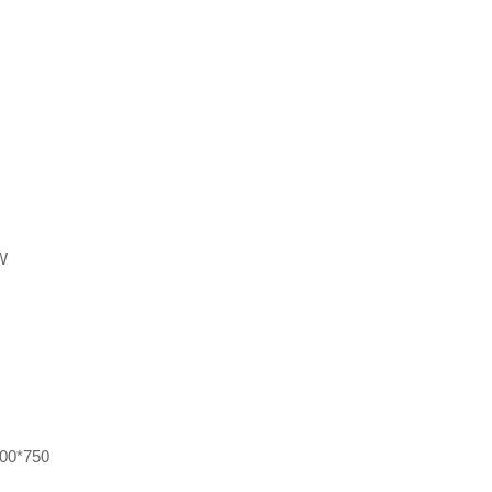
W
00*750