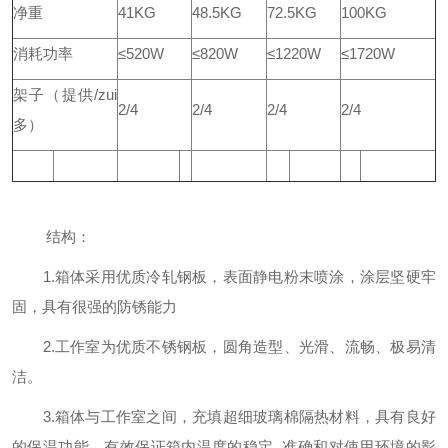
净重
41KG
48.5KG
72.5KG
100KG
消耗功率
≤520W
≤820W
≤1220W
≤1720W
架子（提供/zui
2/4
2/4
2/4
2/4
多）
结构：
1.箱体采用优质冷轧钢板，表面静电粉末喷涂，涂层坚硬牢
固，具有很强的防锈能力
2.工作室为优质不锈钢板，圆角造型、光滑、流畅、极易清
洁。
3.箱体与工作室之间，充填超细玻璃棉隔热材料，具有良好
的保温功能，有效保证箱内温度的稳定 准确和对使用环境的影