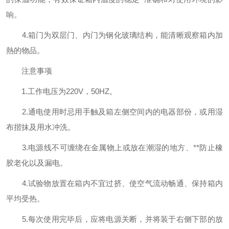
响。
4.箱门为双层门、内门为钢化玻璃结构，能清晰观察箱内加
熱的物品。
注意事项
1.工作电压为220V，50HZ。
2.通电使用时忌用手触及箱左侧空间内的电器部份，或用湿
布揩抹及用水冲洗。
3.电源线不可缠绕在金属物上或放在潮湿的地方、**防止橡
胶老化以及漏电。
4.试验物放置在箱内不宜过挤、使空气流动畅通、保持箱内
平均受热。
5.每次使用完毕后，应将电源关断，并将装于右侧下部的放