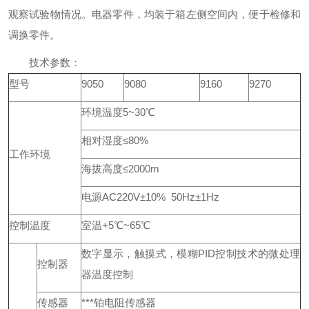
观察试验物情况。电器零件，均装于箱左侧空间内，便于检修和
调换零件。
技术参数：
型号
9050
9080
9160
9270
环境温度5~30℃
相对湿度≤80%
工作环境
海拔高度≤2000m
电源AC220V±10% 50Hz±1Hz
控制温度
室温+5℃~65℃
数字显示，触摸式，模糊PID控制技术的微处理
控制器
器温度控制
传感器
***铂电阻传感器