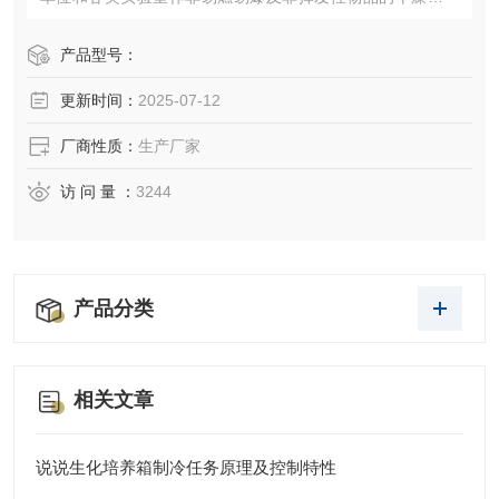
焙、融腊和消毒、灭菌之用，具体用途：玻璃器皿的干燥，
实验样本、食品、化学物质的热变性、热硬性、热软化、水
产品型号：
分排除，生物工程中器皿、器具的干热杀菌，电子元器件的
更新时间：
2025-07-12
干燥、老化
厂商性质：
生产厂家
访 问 量 ：
3244
产品分类
相关文章
说说生化培养箱制冷任务原理及控制特性