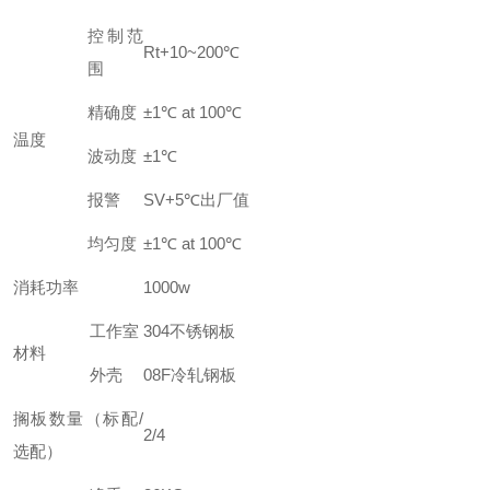
控制范
Rt+10~200℃
围
精确度
±1℃ at 100℃
温度
波动度
±1℃
报警
SV+5℃出厂值
均匀度
±1℃ at 100℃
消耗功率
1000w
工作室
304不锈钢板
材料
外壳
08F冷轧钢板
搁板数量（标配/
2/4
选配）