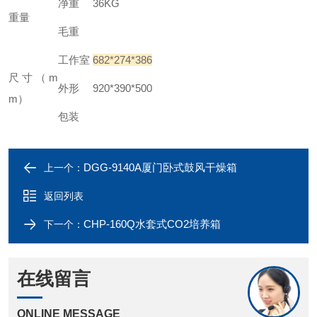
净重
36KG
重量
毛重
工作室
682*274*386
尺寸（m
外形
920*390*500
m）
包装
DGG-9140A厦门卧式鼓风干燥箱
上一个：
返回列表
CHP-160Q水套式CO2培养箱
下一个：
在线留言
ONLINE MESSAGE