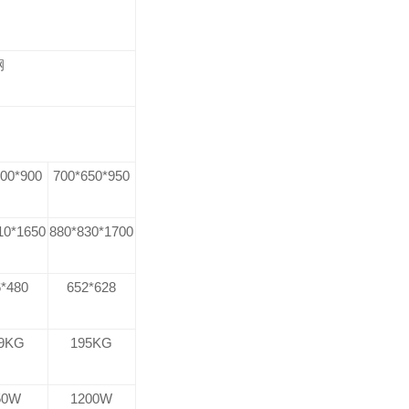
钢
500*900
700*650*950
10*1650
880*830*1700
6*480
652*628
9KG
195KG
50W
1200W