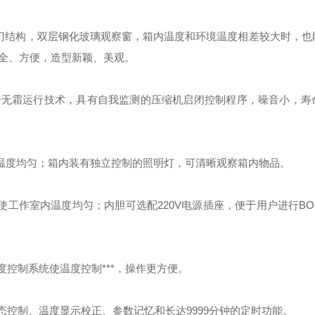
单门结构，双层钢化玻璃观察窗，箱内温度和环境温度相差较大时，也
全、方便，造型新颖、美观。
冷无霜运行技术，具有自我监测的压缩机启闭控制程序，噪音小，寿
温度均匀；箱内装有独立控制的照明灯，可清晰观察箱内物品。
使工作室内温度均匀；内胆可选配
220V
电源插座，便于用户进行
BO
度控制系统使温度控制***，操作更方便。
态控制、温度显示校正、参数记忆和长达
9999
分钟的定时功能。